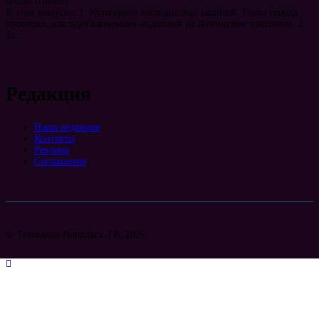
dislike
0
dislike
В этом выпуске: 1. Культурное наследие под защитой. Глава города
проверил, как идет капремонт подполий на Ленинском проспекте. 2.
За...
Редакция
Наша редакция
Контакты
Реклама
Соглашение
© Телеканал Норильск ТВ, 2026