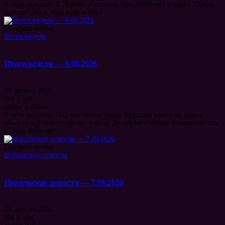
В этом выпуске: 1. Зеленее и светлее. Что изменится в парке "Озеро
Долгое" уже в этом году, а что -...
Смотреть позже
Итоги недели
Итоги недели — 8.08.2026
9 августа 2026
like
0
like
dislike
0
dislike
В этом выпуске: Под контролем главы. Крупные ремонты, новые
объекты и благоустройство города. До первого звонка меньше месяца.
Школы проходят...
Смотреть позже
Норильские новости
Норильские новости — 7.08.2026
8 августа 2026
like
0
like