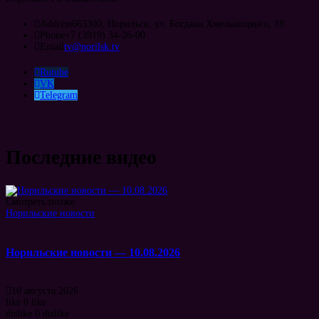
Address
663300, Норильск, ул. Богдана Хмельницкого, 18
Phone
+7 (3919) 34-26-00
Email
tv@norilsk.tv
Rutube
VK
Telegram
Последние видео
Смотреть позже
Норильские новости
Норильские новости — 10.08.2026
10 августа 2026
like
0
like
dislike
0
dislike