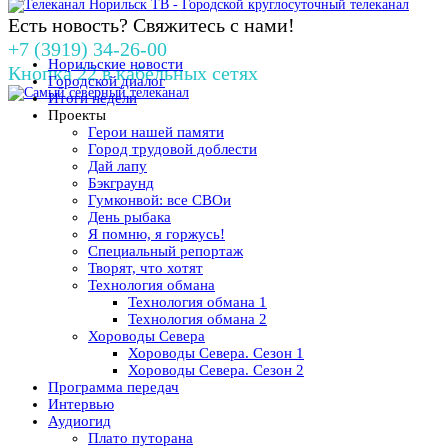
Есть новость? Свяжитесь с нами!
+7 (3919) 34-26-00
Норильские новости
Кнопка 22 в кабельных сетях
Городской диалог
Итоги недели
Проекты
Герои нашей памяти
Город трудовой доблести
Дай лапу
Бэкграунд
Гумконвой: все СВОи
День рыбака
Я помню, я горжусь!
Специальный репортаж
Творят, что хотят
Технология обмана
Технология обмана 1
Технология обмана 2
Хороводы Севера
Хороводы Севера. Сезон 1
Хороводы Севера. Сезон 2
Программа передач
Интервью
Аудиогид
Плато путорана