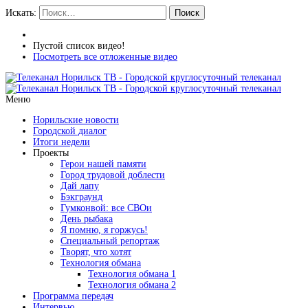
Искать:
Поиск
Пустой список видео!
Посмотреть все отложенные видео
Меню
Норильские новости
Городской диалог
Итоги недели
Проекты
Герои нашей памяти
Город трудовой доблести
Дай лапу
Бэкграунд
Гумконвой: все СВОи
День рыбака
Я помню, я горжусь!
Специальный репортаж
Творят, что хотят
Технология обмана
Технология обмана 1
Технология обмана 2
Программа передач
Интервью